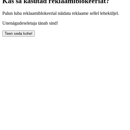
Kas sa kasutad reklaamiblokeeriat?
Palun luba reklaamiblokeerial näidata reklaame sellel leheküljel.
Unenägudeseletaja tänab sind!
Teen seda kohe!