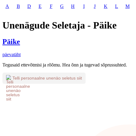
A
B
D
E
F
G
H
I
J
K
L
M
Unenägude Seletaja - Päike
Päike
päevatäht
Tegusaid ettevõtmisi ja rõõmu. Hea õnn ja tugevad sõprussuhted.
Telli personaalne unenäo seletus siit