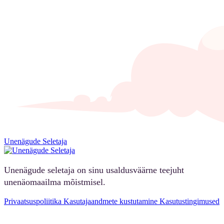
Unenägude Seletaja
Unenägude seletaja on sinu usaldusväärne teejuht
unenäomaailma mõistmisel.
Privaatsuspoliitika
Kasutajaandmete kustutamine
Kasutustingimused