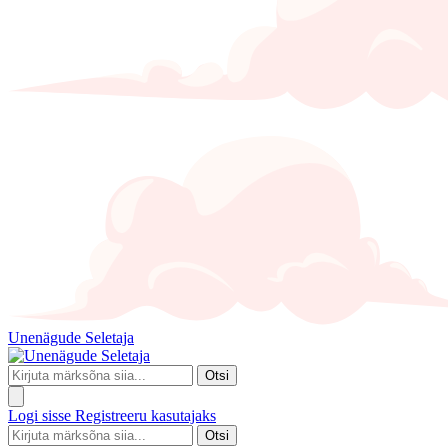
Unenägude Seletaja
Otsi
Logi sisse
Registreeru kasutajaks
Otsi