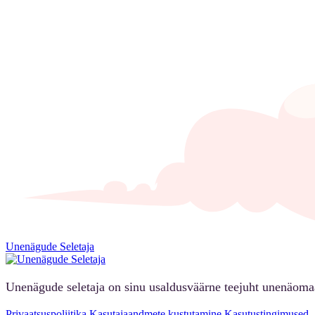
Unenägude Seletaja
Unenägude seletaja on sinu usaldusväärne teejuht unenäoma
Privaatsuspoliitika
Kasutajaandmete kustutamine
Kasutustingimused