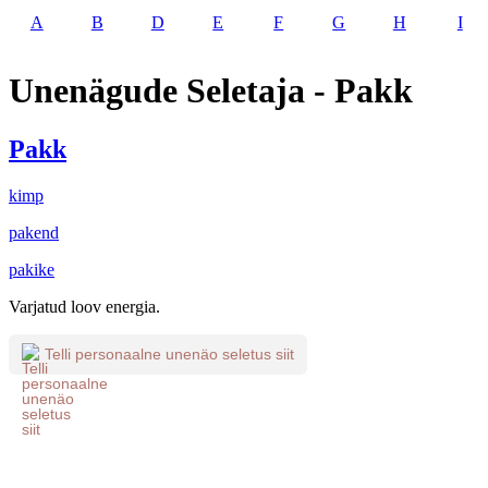
A
B
D
E
F
G
H
I
Unenägude Seletaja - Pakk
Pakk
kimp
pakend
pakike
Varjatud loov energia.
Telli personaalne unenäo seletus siit