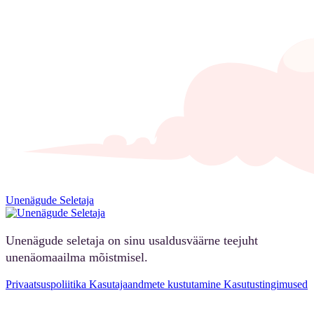
Unenägude Seletaja
Unenägude seletaja on sinu usaldusväärne teejuht
unenäomaailma mõistmisel.
Privaatsuspoliitika
Kasutajaandmete kustutamine
Kasutustingimused