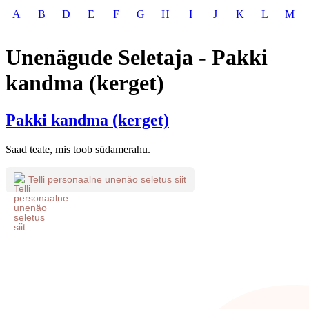
A
B
D
E
F
G
H
I
J
K
L
M
Unenägude Seletaja - Pakki
kandma (kerget)
Pakki kandma (kerget)
Saad teate, mis toob südamerahu.
Telli personaalne unenäo seletus siit