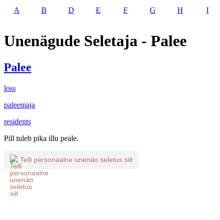
A
B
D
E
F
G
H
I
Unenägude Seletaja - Palee
Palee
loss
paleemaja
residents
Pill tuleb pika illu peale.
Telli personaalne unenäo seletus siit