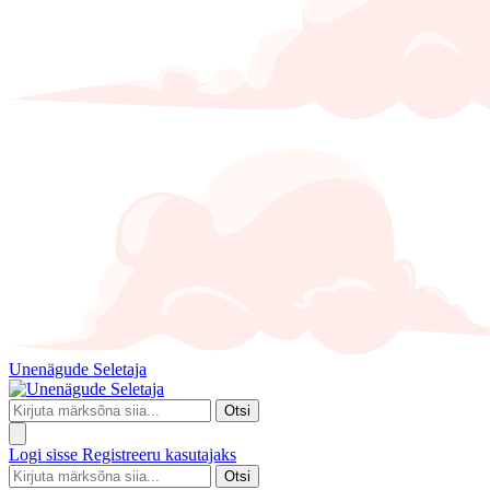
Unenägude Seletaja
Otsi
Logi sisse
Registreeru kasutajaks
Otsi