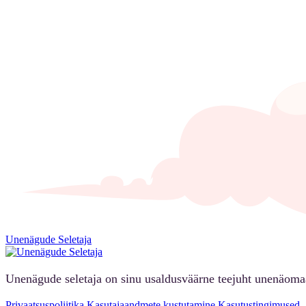
Unenägude Seletaja
Unenägude seletaja on sinu usaldusväärne teejuht unenäoma
Privaatsuspoliitika
Kasutajaandmete kustutamine
Kasutustingimused