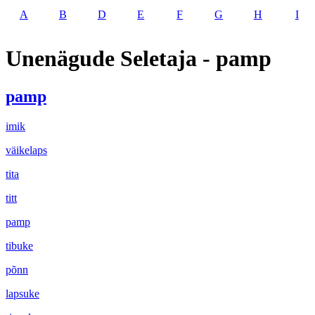
A
B
D
E
F
G
H
I
Unenägude Seletaja - pamp
pamp
imik
väikelaps
tita
titt
pamp
tibuke
põnn
lapsuke