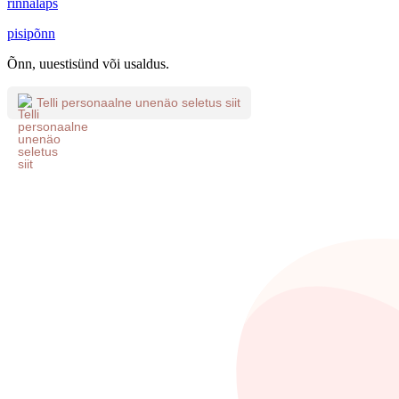
rinnalaps
pisipõnn
Õnn, uuestisünd või usaldus.
Telli personaalne unenäo seletus siit