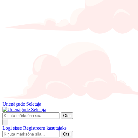
Unenägude Seletaja
Otsi
Logi sisse
Registreeru kasutajaks
Otsi