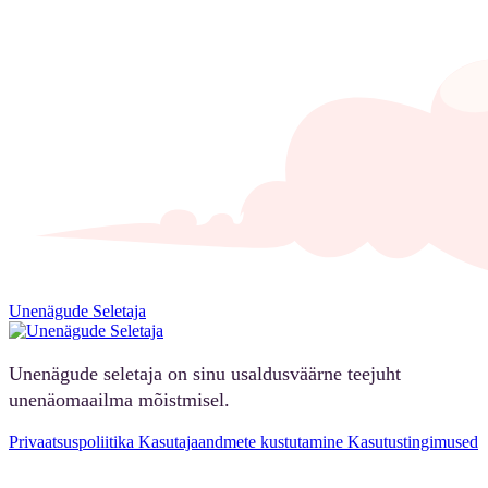
Unenägude Seletaja
Unenägude seletaja on sinu usaldusväärne teejuht
unenäomaailma mõistmisel.
Privaatsuspoliitika
Kasutajaandmete kustutamine
Kasutustingimused