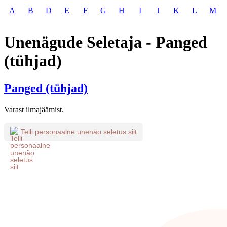
A
B
D
E
F
G
H
I
J
K
L
M
Unenägude Seletaja - Panged
(tühjad)
Panged (tühjad)
Varast ilmajäämist.
Telli personaalne unenäo seletus siit