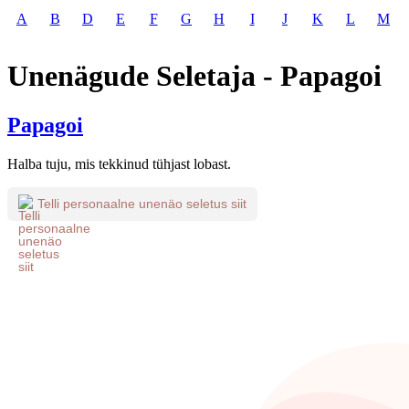
A
B
D
E
F
G
H
I
J
K
L
M
Unenägude Seletaja - Papagoi
Papagoi
Halba tuju, mis tekkinud tühjast lobast.
Telli personaalne unenäo seletus siit