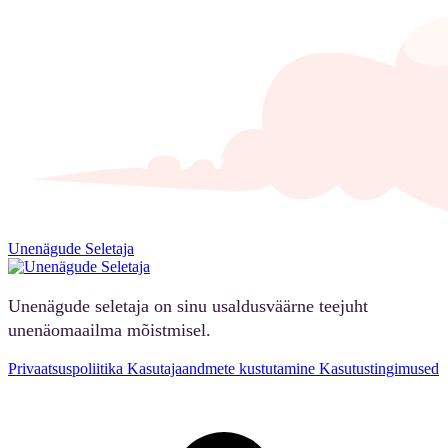
Unenägude Seletaja
Unenägude seletaja on sinu usaldusväärne teejuht
unenäomaailma mõistmisel.
Privaatsuspoliitika
Kasutajaandmete kustutamine
Kasutustingimused