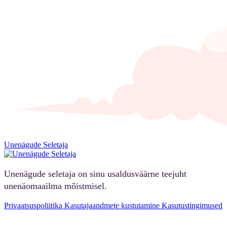
Unenägude Seletaja
Unenägude seletaja on sinu usaldusväärne teejuht
unenäomaailma mõistmisel.
Privaatsuspoliitika
Kasutajaandmete kustutamine
Kasutustingimused