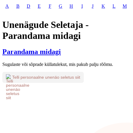
A
B
D
E
F
G
H
I
J
K
L
M
Unenägude Seletaja -
Parandama midagi
Parandama midagi
Sugulaste või sõprade küllatulekut, mis pakub palju rõõmu.
Telli personaalne unenäo seletus siit