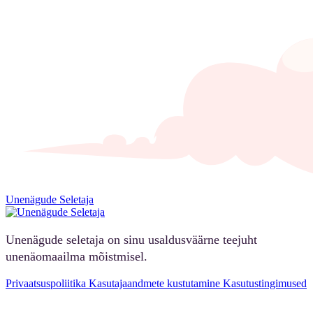
Unenägude Seletaja
Unenägude seletaja on sinu usaldusväärne teejuht
unenäomaailma mõistmisel.
Privaatsuspoliitika
Kasutajaandmete kustutamine
Kasutustingimused