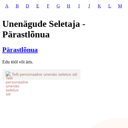
A
B
D
E
F
G
H
I
J
K
L
M
Unenägude Seletaja -
Pärastlõnua
Pärastlõnua
Edu tööl või äris.
Telli personaalne unenäo seletus siit