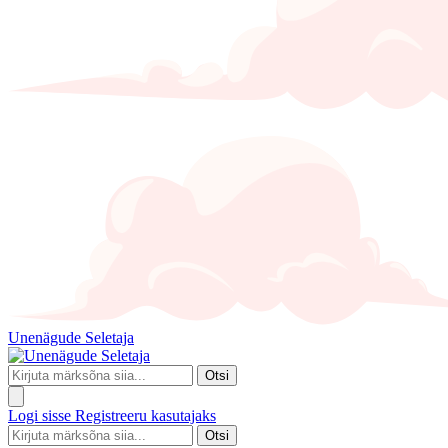
Unenägude Seletaja
Otsi
Logi sisse
Registreeru kasutajaks
Otsi