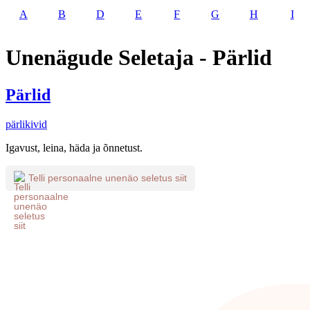
A
B
D
E
F
G
H
I
Unenägude Seletaja - Pärlid
Pärlid
pärlikivid
Igavust, leina, häda ja õnnetust.
Telli personaalne unenäo seletus siit