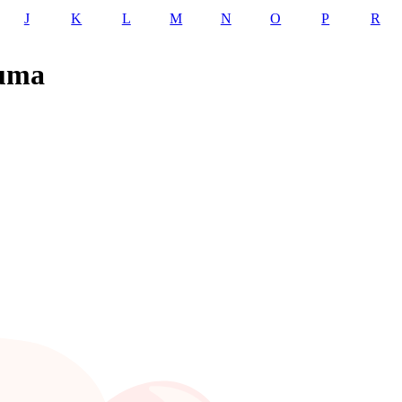
J
K
L
M
N
O
P
R
numa