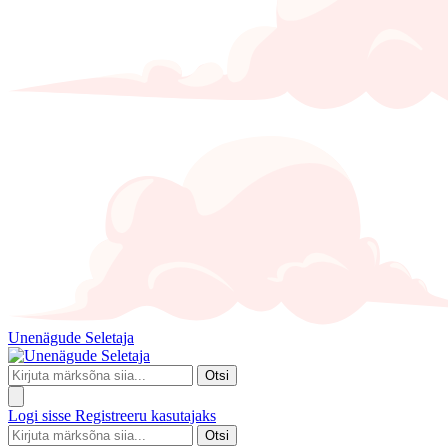
Unenägude Seletaja
Otsi
Logi sisse
Registreeru kasutajaks
Otsi