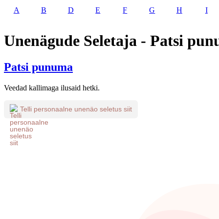
A
B
D
E
F
G
H
I
Unenägude Seletaja - Patsi pu
Patsi punuma
Veedad kallimaga ilusaid hetki.
Telli personaalne unenäo seletus siit