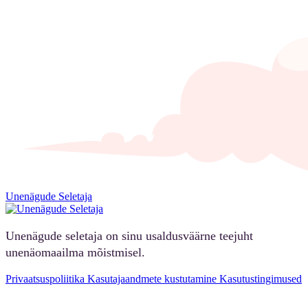
Unenägude Seletaja
Unenägude seletaja on sinu usaldusväärne teejuht
unenäomaailma mõistmisel.
Privaatsuspoliitika
Kasutajaandmete kustutamine
Kasutustingimused