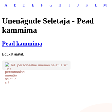
A
B
D
E
F
G
H
I
J
K
L
M
Unenägude Seletaja - Pead
kammima
Pead kammima
Edukat aastat.
Telli personaalne unenäo seletus siit