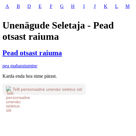
A
B
D
E
F
G
H
I
J
K
L
M
Unenägude Seletaja - Pead
otsast raiuma
Pead otsast raiuma
pea maharaiumine
Karda enda hea nime pärast.
Telli personaalne unenäo seletus siit