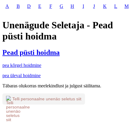
A
B
D
E
F
G
H
I
J
K
L
M
Unenägude Seletaja - Pead
püsti hoidma
Pead püsti hoidma
pea kõrgel hoidmine
pea üleval hoidmine
Täbaras olukorras meelekindlust ja julgust säilitama.
Telli personaalne unenäo seletus siit