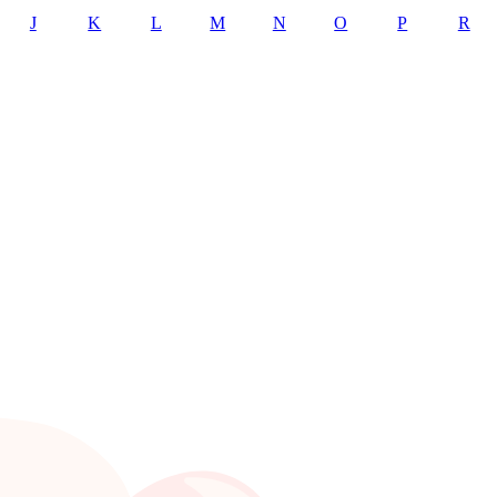
J
K
L
M
N
O
P
R