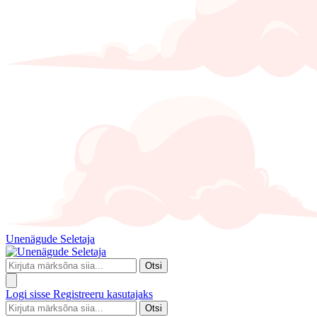
Unenägude Seletaja
Otsi
Logi sisse
Registreeru kasutajaks
Otsi