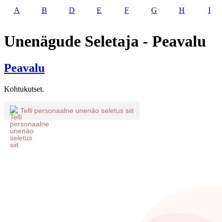
A
B
D
E
F
G
H
I
Unenägude Seletaja - Peavalu
Peavalu
Kohtukutset.
Telli personaalne unenäo seletus siit