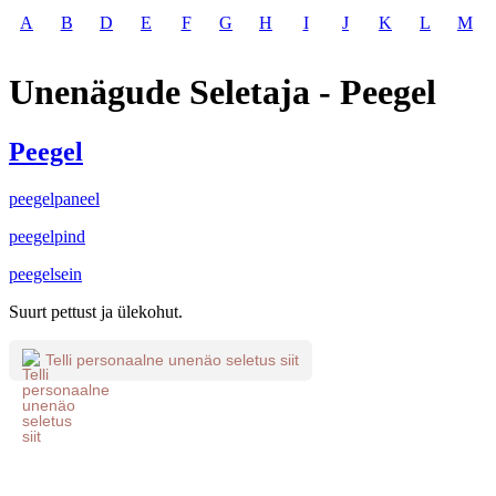
A
B
D
E
F
G
H
I
J
K
L
M
Unenägude Seletaja - Peegel
Peegel
peegelpaneel
peegelpind
peegelsein
Suurt pettust ja ülekohut.
Telli personaalne unenäo seletus siit