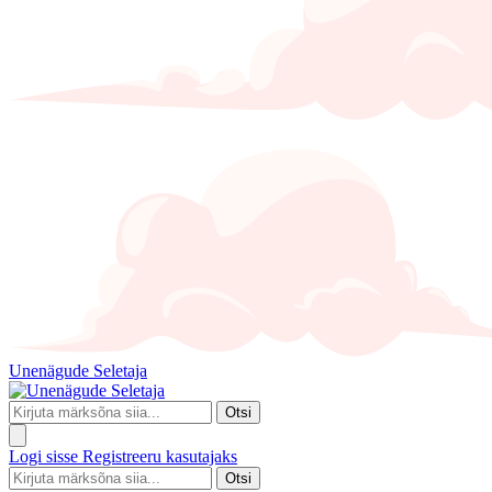
Unenägude Seletaja
Otsi
Logi sisse
Registreeru kasutajaks
Otsi