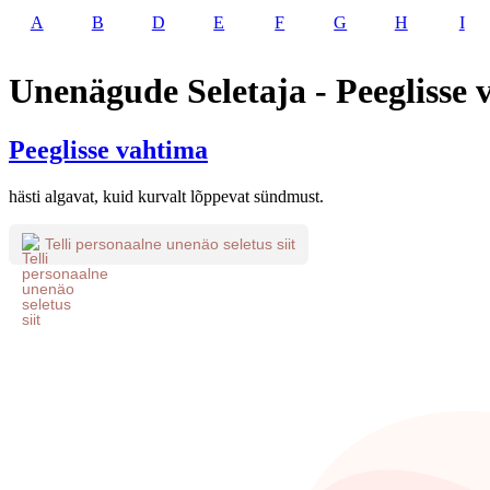
A
B
D
E
F
G
H
I
Unenägude Seletaja - Peeglisse
Peeglisse vahtima
hästi algavat, kuid kurvalt lõppevat sündmust.
Telli personaalne unenäo seletus siit