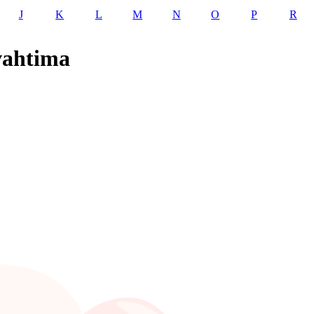
J
K
L
M
N
O
P
R
 vahtima