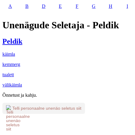
A
B
D
E
F
G
H
I
Unenägude Seletaja - Peldik
Peldik
käimla
kemmerg
tualett
välikäimla
Õnnetust ja kahju.
Telli personaalne unenäo seletus siit