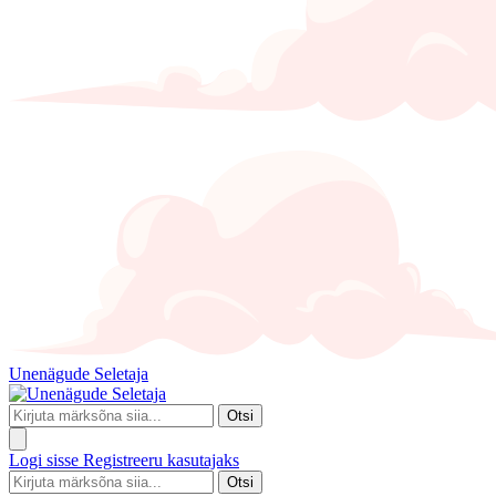
Unenägude Seletaja
Otsi
Logi sisse
Registreeru kasutajaks
Otsi