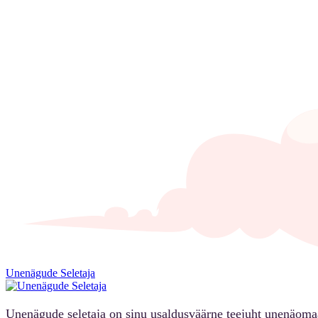
Unenägude Seletaja
Unenägude seletaja on sinu usaldusväärne teejuht unenäoma