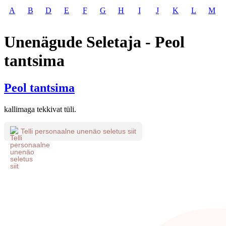
A
B
D
E
F
G
H
I
J
K
L
M
Unenägude Seletaja - Peol
tantsima
Peol tantsima
kallimaga tekkivat tüli.
Telli personaalne unenäo seletus siit