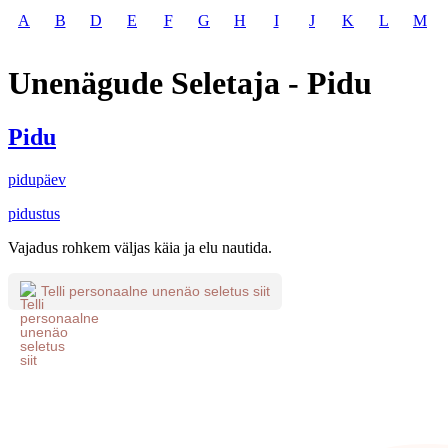
A
B
D
E
F
G
H
I
J
K
L
M
Unenägude Seletaja - Pidu
Pidu
pidupäev
pidustus
Vajadus rohkem väljas käia ja elu nautida.
Telli personaalne unenäo seletus siit