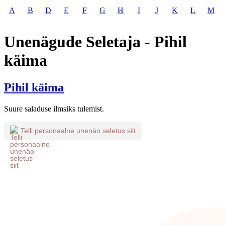
A
B
D
E
F
G
H
I
J
K
L
M
Unenägude Seletaja - Pihil
käima
Pihil käima
Suure saladuse ilmsiks tulemist.
Telli personaalne unenäo seletus siit