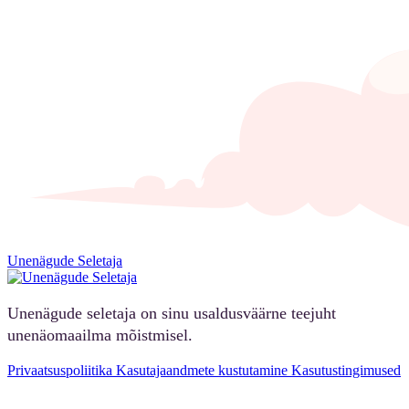
Unenägude Seletaja
Unenägude seletaja on sinu usaldusväärne teejuht
unenäomaailma mõistmisel.
Privaatsuspoliitika
Kasutajaandmete kustutamine
Kasutustingimused