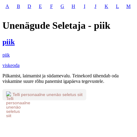
A
B
D
E
F
G
H
I
J
K
L
M
Unenägude Seletaja - piik
piik
piik
viskeoda
Pilkamist, laimamist ja südamevalu. Teinekord tähendab oda
viskamine suure rõhu panemist igapäeva tegevustele.
Telli personaalne unenäo seletus siit