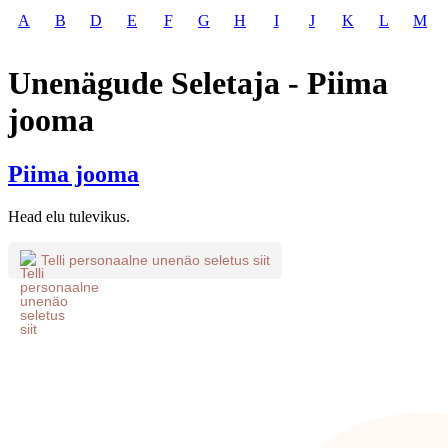
A
B
D
E
F
G
H
I
J
K
L
M
Unenägude Seletaja - Piima
jooma
Piima jooma
Head elu tulevikus.
Telli personaalne unenäo seletus siit