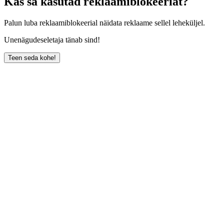
Kas sa kasutad reklaamiblokeeriat?
Palun luba reklaamiblokeerial näidata reklaame sellel leheküljel.
Unenägudeseletaja tänab sind!
Teen seda kohe!