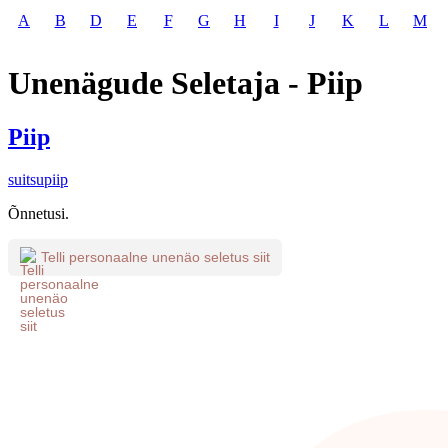
A
B
D
E
F
G
H
I
J
K
L
M
Unenägude Seletaja - Piip
Piip
suitsupiip
Õnnetusi.
Telli personaalne unenäo seletus siit