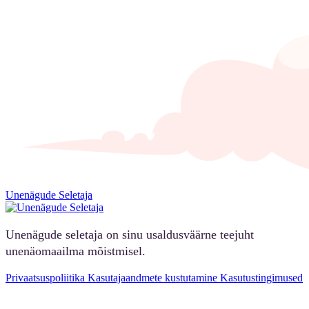
Unenägude Seletaja
Unenägude seletaja on sinu usaldusväärne teejuht
unenäomaailma mõistmisel.
Privaatsuspoliitika
Kasutajaandmete kustutamine
Kasutustingimused