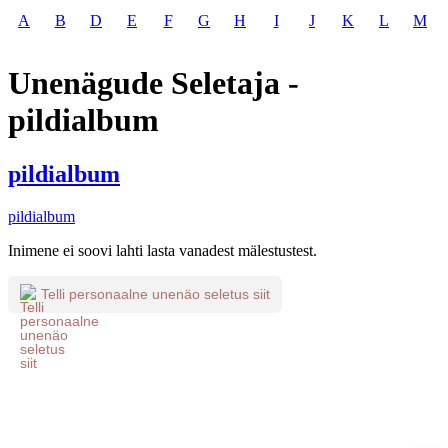
A
B
D
E
F
G
H
I
J
K
L
M
Unenägude Seletaja -
pildialbum
pildialbum
pildialbum
Inimene ei soovi lahti lasta vanadest mälestustest.
Telli personaalne unenäo seletus siit