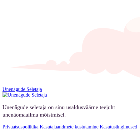
Unenägude Seletaja
Unenägude seletaja on sinu usaldusväärne teejuht
unenäomaailma mõistmisel.
Privaatsuspoliitika
Kasutajaandmete kustutamine
Kasutustingimused