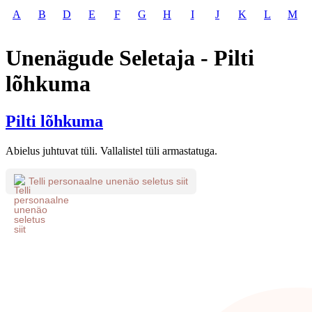
A
B
D
E
F
G
H
I
J
K
L
M
Unenägude Seletaja - Pilti
lõhkuma
Pilti lõhkuma
Abielus juhtuvat tüli. Vallalistel tüli armastatuga.
Telli personaalne unenäo seletus siit