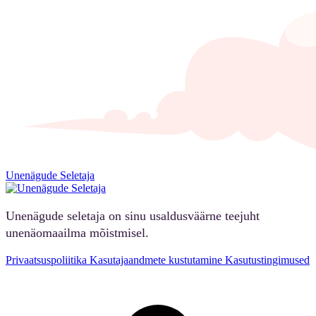
Unenägude Seletaja
Unenägude seletaja on sinu usaldusväärne teejuht
unenäomaailma mõistmisel.
Privaatsuspoliitika
Kasutajaandmete kustutamine
Kasutustingimused