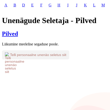
A
B
D
E
F
G
H
I
J
K
L
M
Unenägude Seletaja - Pilved
Pilved
Liikumine meelelise segaduse poole.
Telli personaalne unenäo seletus siit