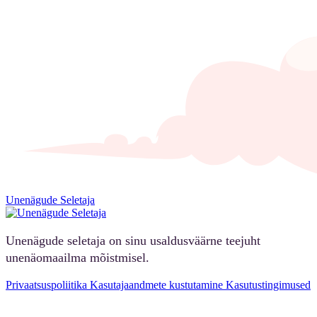
Unenägude Seletaja
Unenägude seletaja on sinu usaldusväärne teejuht
unenäomaailma mõistmisel.
Privaatsuspoliitika
Kasutajaandmete kustutamine
Kasutustingimused