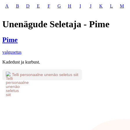
A
B
D
E
F
G
H
I
J
K
L
M
Unenägude Seletaja - Pime
Pime
valgusetus
Kadedust ja kurbust.
Telli personaalne unenäo seletus siit