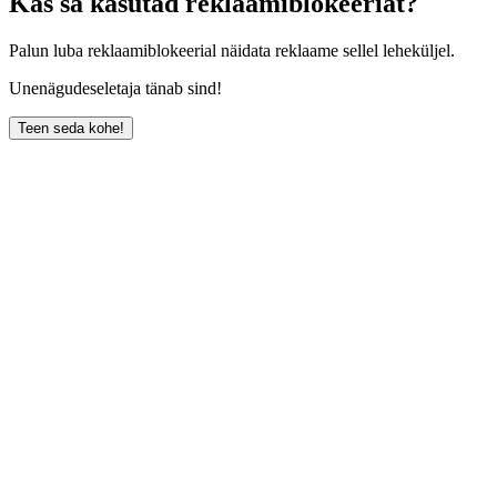
Kas sa kasutad reklaamiblokeeriat?
Palun luba reklaamiblokeerial näidata reklaame sellel leheküljel.
Unenägudeseletaja tänab sind!
Teen seda kohe!