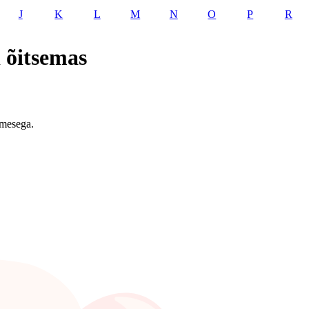
J
K
L
M
N
O
P
R
 õitsemas
imesega.