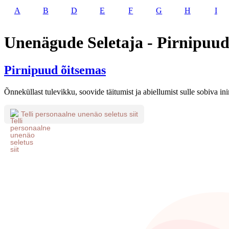
A
B
D
E
F
G
H
I
Unenägude Seletaja - Pirnipuud
Pirnipuud õitsemas
Õnneküllast tulevikku, soovide täitumist ja abiellumist sulle sobiva in
Telli personaalne unenäo seletus siit