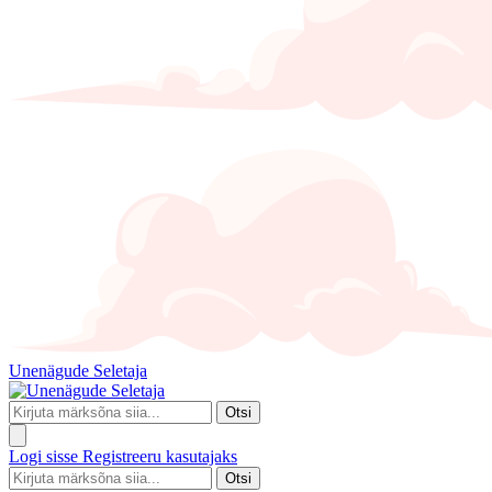
Unenägude Seletaja
Otsi
Logi sisse
Registreeru kasutajaks
Otsi