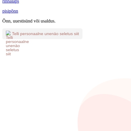
rinnalaps
pisipõnn
Õnn, uuestisünd või usaldus.
Telli personaalne unenäo seletus siit