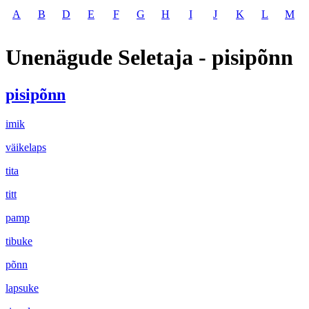
A
B
D
E
F
G
H
I
J
K
L
M
Unenägude Seletaja - pisipõnn
pisipõnn
imik
väikelaps
tita
titt
pamp
tibuke
põnn
lapsuke