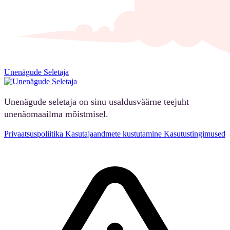
Unenägude Seletaja
Unenägude seletaja on sinu usaldusväärne teejuht
unenäomaailma mõistmisel.
Privaatsuspoliitika
Kasutajaandmete kustutamine
Kasutustingimused