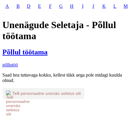
A
B
D
E
F
G
H
I
J
K
L
M
Unenägude Seletaja - Põllul
töötama
Põllul töötama
põllutöö
Saad hea tuttavaga kokku, kellest tükk aega pole midagi kuulda
olnud.
Telli personaalne unenäo seletus siit