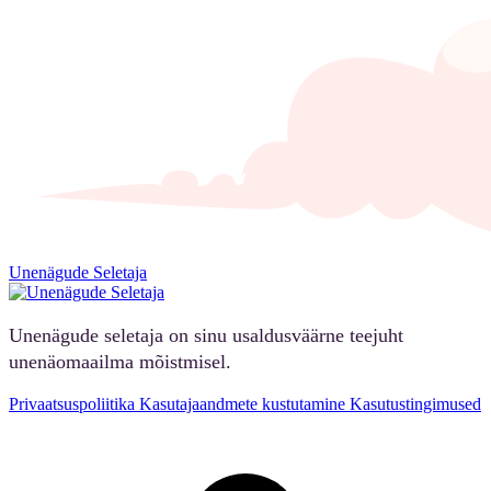
Unenägude Seletaja
Unenägude seletaja on sinu usaldusväärne teejuht
unenäomaailma mõistmisel.
Privaatsuspoliitika
Kasutajaandmete kustutamine
Kasutustingimused