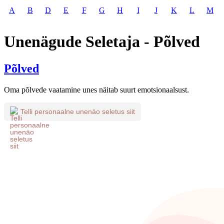
A
B
D
E
F
G
H
I
J
K
L
M
Unenägude Seletaja - Põlved
Põlved
Oma põlvede vaatamine unes näitab suurt emotsionaalsust.
Telli personaalne unenäo seletus siit