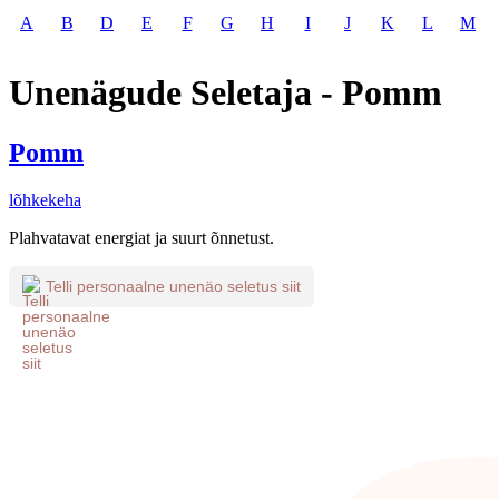
A
B
D
E
F
G
H
I
J
K
L
M
Unenägude Seletaja - Pomm
Pomm
lõhkekeha
Plahvatavat energiat ja suurt õnnetust.
Telli personaalne unenäo seletus siit