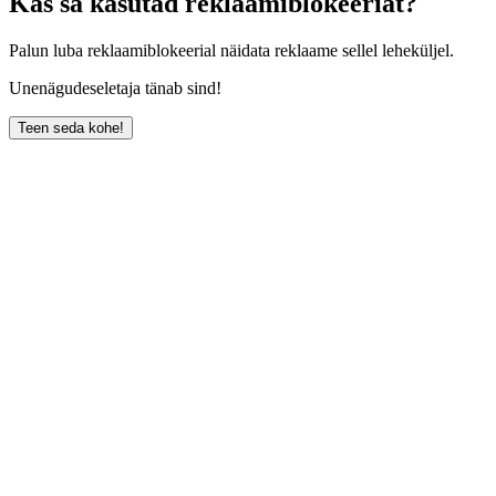
Kas sa kasutad reklaamiblokeeriat?
Palun luba reklaamiblokeerial näidata reklaame sellel leheküljel.
Unenägudeseletaja tänab sind!
Teen seda kohe!