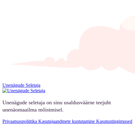
Unenägude Seletaja
Unenägude seletaja on sinu usaldusväärne teejuht
unenäomaailma mõistmisel.
Privaatsuspoliitika
Kasutajaandmete kustutamine
Kasutustingimused