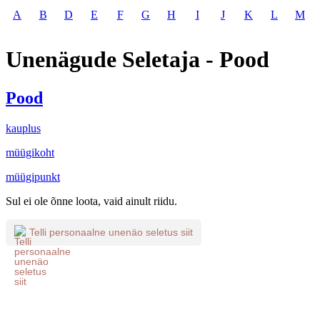
A
B
D
E
F
G
H
I
J
K
L
M
Unenägude Seletaja - Pood
Pood
kauplus
müügikoht
müügipunkt
Sul ei ole õnne loota, vaid ainult riidu.
Telli personaalne unenäo seletus siit