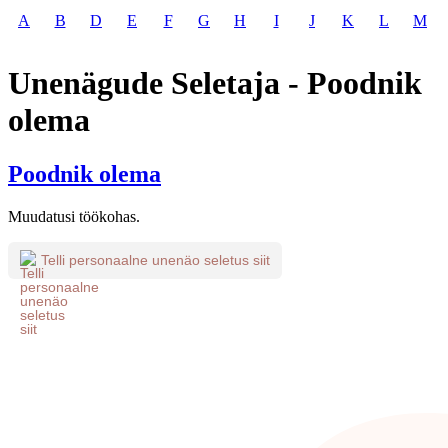
A
B
D
E
F
G
H
I
J
K
L
M
Unenägude Seletaja - Poodnik
olema
Poodnik olema
Muudatusi töökohas.
Telli personaalne unenäo seletus siit