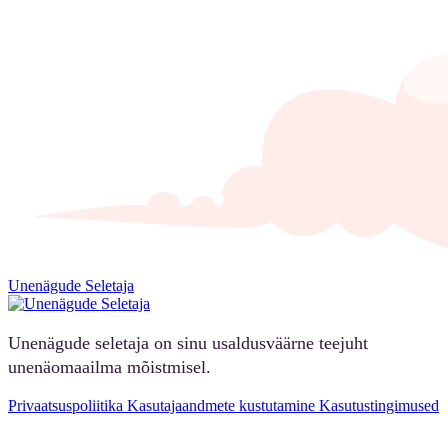
Unenägude Seletaja
Unenägude seletaja on sinu usaldusväärne teejuht
unenäomaailma mõistmisel.
Privaatsuspoliitika
Kasutajaandmete kustutamine
Kasutustingimused