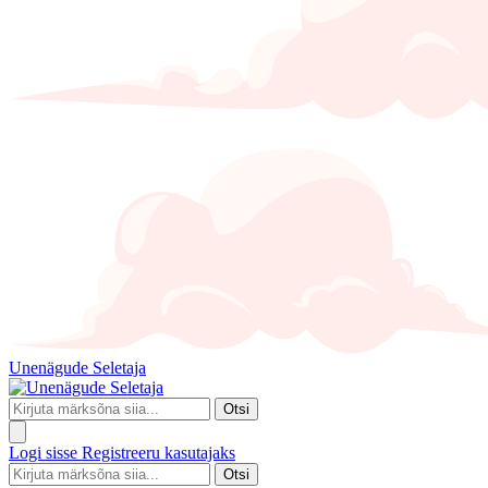
Unenägude Seletaja
Otsi
Logi sisse
Registreeru kasutajaks
Otsi