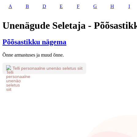
A
B
D
E
F
G
H
I
Unenägude Seletaja - Põõsasti
Põõsastikku nägema
Õnne armastuses ja muud õnne.
Telli personaalne unenäo seletus siit