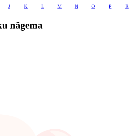
J
K
L
M
N
O
P
R
kku nägema