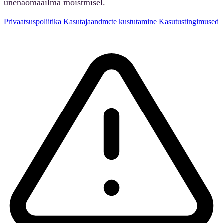
unenäomaailma mõistmisel.
Privaatsuspoliitika
Kasutajaandmete kustutamine
Kasutustingimused