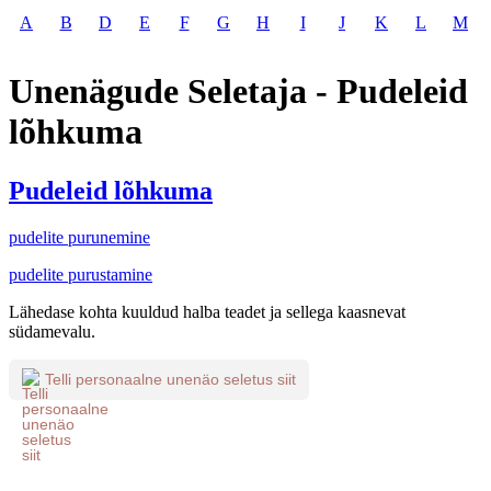
A
B
D
E
F
G
H
I
J
K
L
M
Unenägude Seletaja - Pudeleid
lõhkuma
Pudeleid lõhkuma
pudelite purunemine
pudelite purustamine
Lähedase kohta kuuldud halba teadet ja sellega kaasnevat
südamevalu.
Telli personaalne unenäo seletus siit