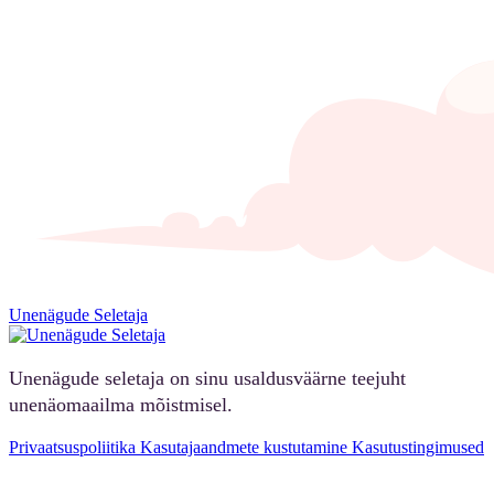
Unenägude Seletaja
Unenägude seletaja on sinu usaldusväärne teejuht
unenäomaailma mõistmisel.
Privaatsuspoliitika
Kasutajaandmete kustutamine
Kasutustingimused