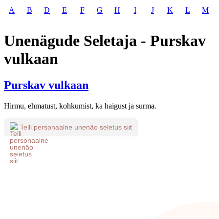
A
B
D
E
F
G
H
I
J
K
L
M
Unenägude Seletaja - Purskav
vulkaan
Purskav vulkaan
Hirmu, ehmatust, kohkumist, ka haigust ja surma.
Telli personaalne unenäo seletus siit