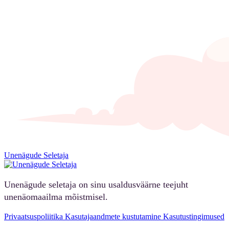
Unenägude Seletaja
Unenägude seletaja on sinu usaldusväärne teejuht
unenäomaailma mõistmisel.
Privaatsuspoliitika
Kasutajaandmete kustutamine
Kasutustingimused