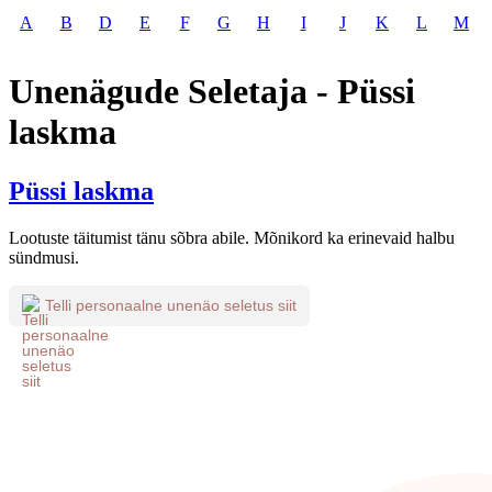
A
B
D
E
F
G
H
I
J
K
L
M
Unenägude Seletaja - Püssi
laskma
Püssi laskma
Lootuste täitumist tänu sõbra abile. Mõnikord ka erinevaid halbu
sündmusi.
Telli personaalne unenäo seletus siit