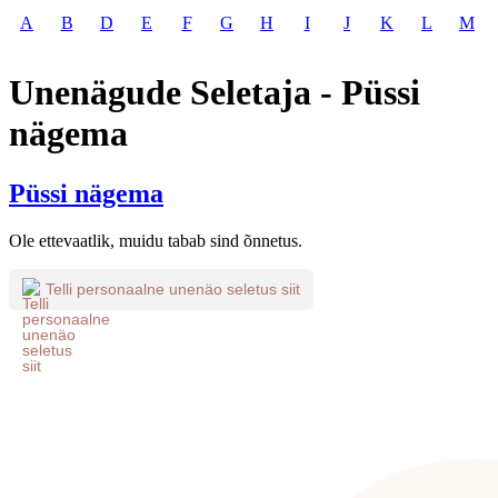
A
B
D
E
F
G
H
I
J
K
L
M
Unenägude Seletaja - Püssi
nägema
Püssi nägema
Ole ettevaatlik, muidu tabab sind õnnetus.
Telli personaalne unenäo seletus siit