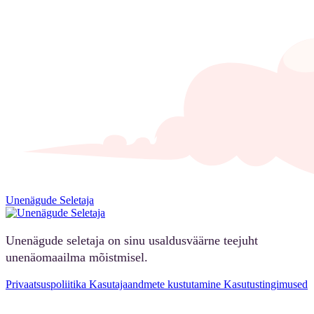
Unenägude Seletaja
Unenägude seletaja on sinu usaldusväärne teejuht
unenäomaailma mõistmisel.
Privaatsuspoliitika
Kasutajaandmete kustutamine
Kasutustingimused