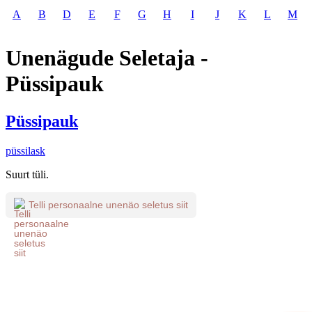
A
B
D
E
F
G
H
I
J
K
L
M
Unenägude Seletaja -
Püssipauk
Püssipauk
püssilask
Suurt tüli.
Telli personaalne unenäo seletus siit