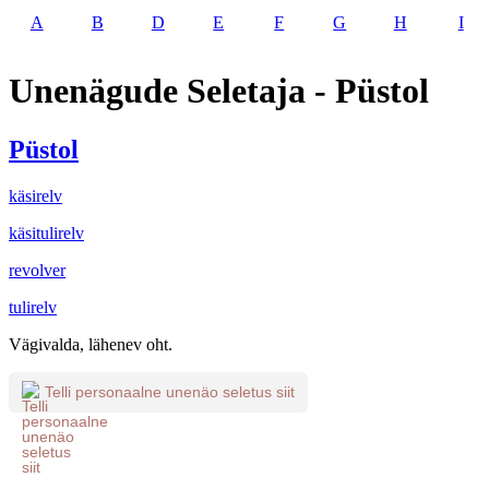
A
B
D
E
F
G
H
I
Unenägude Seletaja - Püstol
Püstol
käsirelv
käsitulirelv
revolver
tulirelv
Vägivalda, lähenev oht.
Telli personaalne unenäo seletus siit