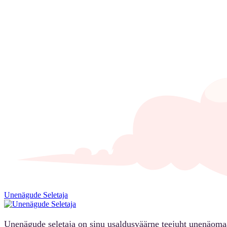
Unenägude Seletaja
Unenägude seletaja on sinu usaldusväärne teejuht unenäoma