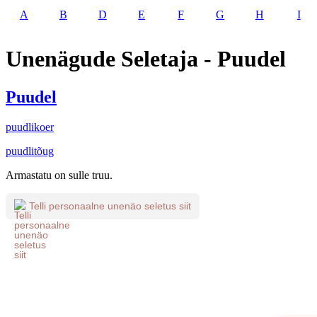
A
B
D
E
F
G
H
I
Unenägude Seletaja - Puudel
Puudel
puudlikoer
puudlitõug
Armastatu on sulle truu.
Telli personaalne unenäo seletus siit