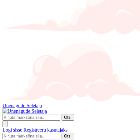
Unenägude Seletaja
Otsi
Logi sisse
Registreeru kasutajaks
Otsi