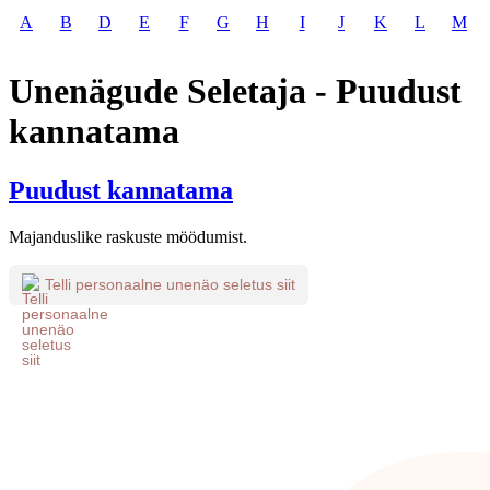
A
B
D
E
F
G
H
I
J
K
L
M
Unenägude Seletaja - Puudust
kannatama
Puudust kannatama
Majanduslike raskuste möödumist.
Telli personaalne unenäo seletus siit