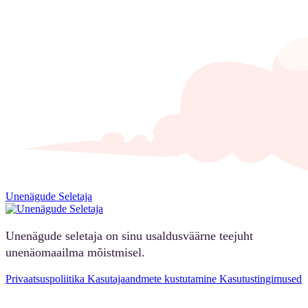
Unenägude Seletaja
Unenägude seletaja on sinu usaldusväärne teejuht
unenäomaailma mõistmisel.
Privaatsuspoliitika
Kasutajaandmete kustutamine
Kasutustingimused