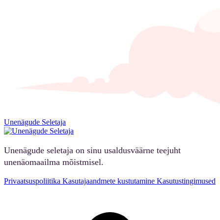
Unenägude Seletaja
Unenägude seletaja on sinu usaldusväärne teejuht
unenäomaailma mõistmisel.
Privaatsuspoliitika
Kasutajaandmete kustutamine
Kasutustingimused