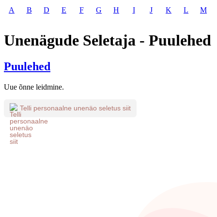
A
B
D
E
F
G
H
I
J
K
L
M
Unenägude Seletaja - Puulehed
Puulehed
Uue õnne leidmine.
Telli personaalne unenäo seletus siit