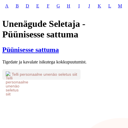
A
B
D
E
F
G
H
I
J
K
L
M
Unenägude Seletaja -
Püünisesse sattuma
Püünisesse sattuma
Tigedate ja kavalate isikutega kokkupuutumist.
Telli personaalne unenäo seletus siit