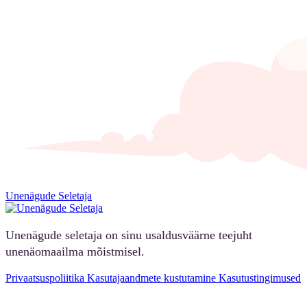
Unenägude Seletaja
Unenägude seletaja on sinu usaldusväärne teejuht
unenäomaailma mõistmisel.
Privaatsuspoliitika
Kasutajaandmete kustutamine
Kasutustingimused