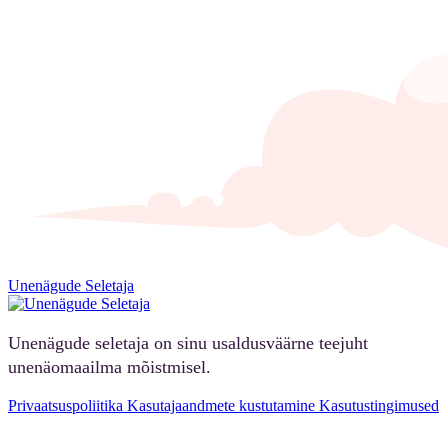
Unenägude Seletaja
Unenägude seletaja on sinu usaldusväärne teejuht
unenäomaailma mõistmisel.
Privaatsuspoliitika
Kasutajaandmete kustutamine
Kasutustingimused