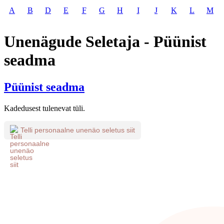
A
B
D
E
F
G
H
I
J
K
L
M
Unenägude Seletaja - Püünist
seadma
Püünist seadma
Kadedusest tulenevat tüli.
Telli personaalne unenäo seletus siit