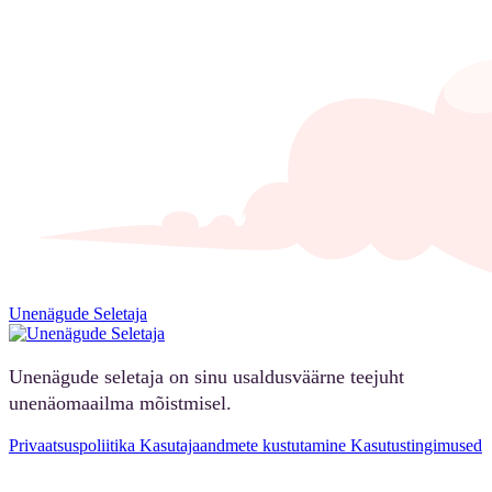
Unenägude Seletaja
Unenägude seletaja on sinu usaldusväärne teejuht
unenäomaailma mõistmisel.
Privaatsuspoliitika
Kasutajaandmete kustutamine
Kasutustingimused