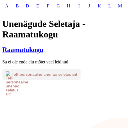
A
B
D
E
F
G
H
I
J
K
L
M
Unenägude Seletaja -
Raamatukogu
Raamatukogu
Sa ei ole enda elu mõtet veel leidnud.
Telli personaalne unenäo seletus siit