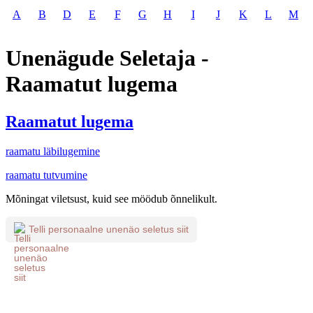
A
B
D
E
F
G
H
I
J
K
L
M
Unenägude Seletaja -
Raamatut lugema
Raamatut lugema
raamatu läbilugemine
raamatu tutvumine
Mõningat viletsust, kuid see möödub õnnelikult.
Telli personaalne unenäo seletus siit