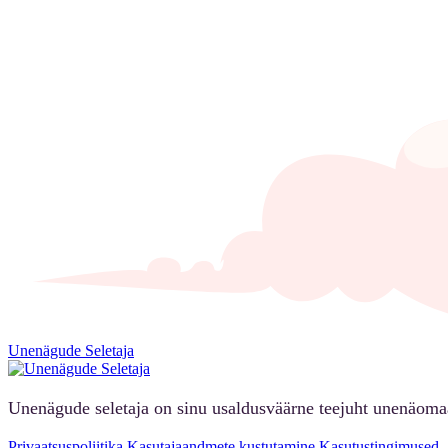
Unenägude Seletaja
Unenägude seletaja on sinu usaldusväärne teejuht unenäoma
Privaatsuspoliitika
Kasutajaandmete kustutamine
Kasutustingimused