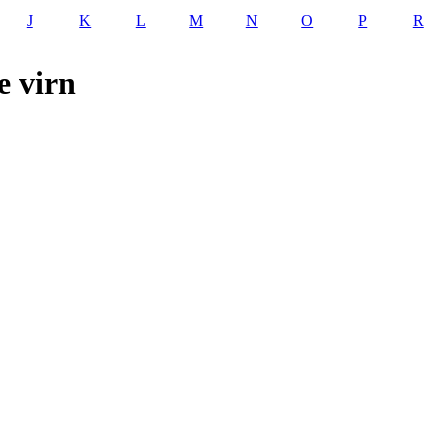
J
K
L
M
N
O
P
R
e virn