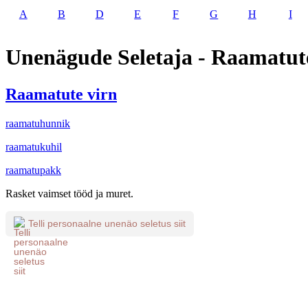
A
B
D
E
F
G
H
I
Unenägude Seletaja - Raamatut
Raamatute virn
raamatuhunnik
raamatukuhil
raamatupakk
Rasket vaimset tööd ja muret.
Telli personaalne unenäo seletus siit