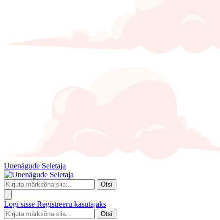
Unenägude Seletaja
Otsi
Logi sisse
Registreeru kasutajaks
Otsi